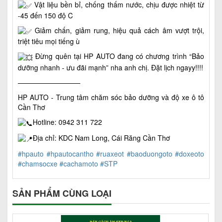
Vật liệu bền bỉ, chống thấm nước, chịu được nhiệt từ
-45 đến 150 độ C
Giảm chấn, giảm rung, hiệu quả cách âm vượt trội,
triệt tiêu mọi tiếng ù
Đừng quên tại HP AUTO đang có chương trình “Bảo
dưỡng nhanh - ưu đãi mạnh” nha anh chị. Đặt lịch ngayy!!!!
—————————
HP AUTO - Trung tâm chăm sóc bảo dưỡng và độ xe ô tô
Cần Thơ
Hotline: 0942 311 722
Địa chỉ: KDC Nam Long, Cái Răng Cần Thơ
#hpauto
#hpautocantho
#ruaxeot
#baoduongoto
#doxeoto
#chamsocxe
#cachamoto
#STP
SẢN PHẨM CÙNG LOẠI