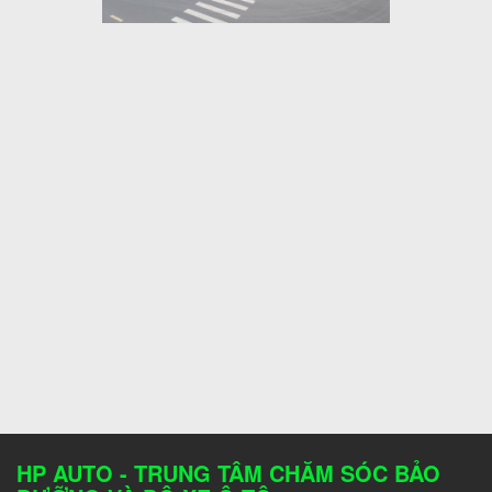
HP AUTO - TRUNG TÂM CHĂM SÓC BẢO