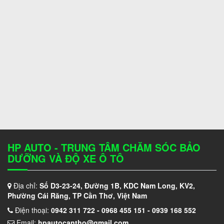
HP AUTO - TRUNG TÂM CHĂM SÓC BẢO
DƯỠNG VÀ ĐỘ XE Ô TÔ
Địa chỉ:
Số D3-23-24, Đường 1B, KDC Nam Long, KV2,
Phường Cái Răng, TP Cần Thơ, Việt Nam
Điện thoại:
0942 311 722 - 0968 455 151 - 0939 168 552
Email:
hpautocantho@gmail.com