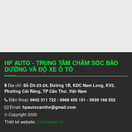
HP AUTO - TRUNG TÂM CHĂM SÓC BẢO
DƯỠNG VÀ ĐỘ XE Ô TÔ
Địa chỉ:
Số D3-23-24, Đường 1B, KDC Nam Long, KV2,
Phường Cái Răng, TP Cần Thơ, Việt Nam
Điện thoại:
0942 311 722 - 0968 455 151 - 0939 168 552
Email:
hpautocantho@gmail.com
© Copyright 2020
Thiết kế website:
canthoweb.vn