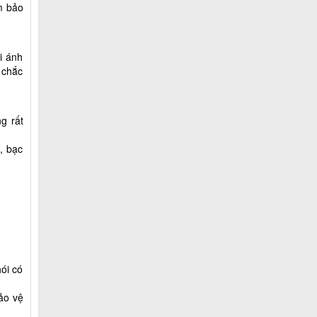
m bảo
i ánh
 chắc
g rất
, bạc
ói có
bảo vệ