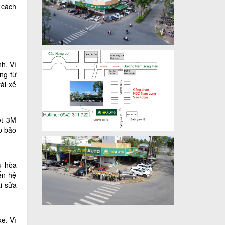
 cách
h. Vì
ng từ
ài xế
ệt 3M
úp bảo
u hòa
ến hệ
i sửa
e. Vì