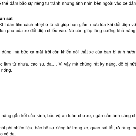
có thể đảm bảo sự riêng tư tránh những ánh nhìn bên ngoài vào xe đả
an sát
hi dán film cách nhiệt ô tô sẽ giúp hạn giảm mức lóa khi đối diện vớ
đèn pha của xe đối diện chiếu vào. Nó còn giúp tăng cường khả năng
ùng mà bức xạ mặt trời còn khiến nội thất xe của bạn bị ảnh hưởn
ược làm từ nhựa, cao su, da,… Vì vậy mà chúng rất kỵ nắng, dễ bị nứt
g nóng.
ả năng gắn kết của kính, bảo vệ an toàn cho xe, ngăn cản ánh sáng ch
hi phí nhiên liệu, bảo bệ sự riêng tư trong xe, quan sát tốt, rõ ràng, 
ảo vệ da.