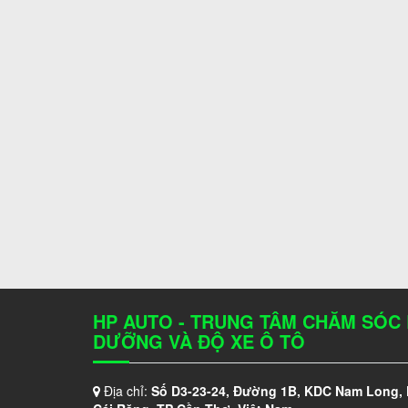
HP AUTO - TRUNG TÂM CHĂM SÓC
DƯỠNG VÀ ĐỘ XE Ô TÔ
Địa chỉ:
Số D3-23-24, Đường 1B, KDC Nam Long,