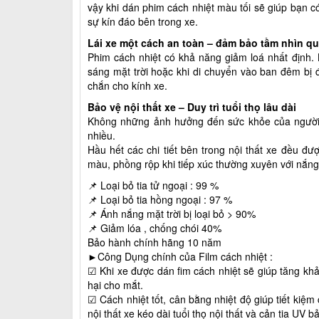
vậy khi dán phim cách nhiệt màu tối sẽ giúp bạn 
sự kín đáo bên trong xe.
Lái xe một cách an toàn – đảm bảo tầm nhìn qu
Phim cách nhiệt có khả năng giảm loá nhất định. K
sáng mặt trời hoặc khi di chuyển vào ban đêm bị 
chắn cho kính xe.
Bảo vệ nội thất xe – Duy trì tuổi thọ lâu dài
Không những ảnh hưởng đến sức khỏe của người d
nhiều.
Hầu hết các chi tiết bên trong nội thất xe đều đ
màu, phồng rộp khi tiếp xúc thường xuyên với nắn
📌 Loại bỏ tia tử ngoại : 99 %
📌 Loại bỏ tia hồng ngoại : 97 %
📌 Ánh nắng mặt trời bị loại bỏ > 90%
📌 Giảm lóa , chống chói 40%
Bảo hành chính hãng 10 năm
►Công Dụng chính của Film cách nhiệt :
☑ Khi xe được dán fim cách nhiệt sẽ giúp tăng kh
hại cho mắt.
☑ Cách nhiệt tốt, cân bằng nhiệt độ giúp tiết kiệm c
nội thất xe kéo dài tuổi thọ nội thất và cản tia UV b