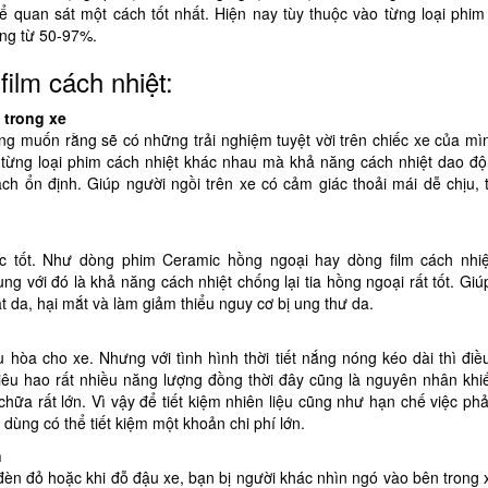
ể quan sát một cách tốt nhất. Hiện nay tùy thuộc vào từng loại phim
ộng từ 50-97%.
film cách nhiệt:
 trong xe
ng muốn rằng sẽ có những trải nghiệm tuyệt vời trên chiếc xe của mìn
từng loại phim cách nhiệt khác nhau mà khả năng cách nhiệt dao độ
ch ổn định. Giúp người ngồi trên xe có cảm giác thoải mái dễ chịu, t
ực tốt. Như dòng phim Ceramic hồng ngoại hay dòng film cách nhi
ùng với đó là khả năng cách nhiệt chống lại tia hồng ngoại rất tốt. Gi
t da, hại mắt và làm giảm thiểu nguy cơ bị ung thư da.
 hòa cho xe. Nhưng với tình hình thời tiết nắng nóng kéo dài thì điề
 tiêu hao rất nhiều năng lượng đồng thời đây cũng là nguyên nhân khi
hữa rất lớn. Vì vậy để tiết kiệm nhiên liệu cũng như hạn chế việc phả
dùng có thể tiết kiệm một khoản chi phí lớn.
h
đèn đỏ hoặc khi đỗ đậu xe, bạn bị người khác nhìn ngó vào bên trong x