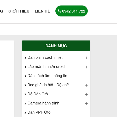
NG
GIỚI THIỆU
LIÊN HỆ
0942 311 722
DANH MỤC
Dán phim cách nhiệt
Lắp màn hình Android
Dán cách âm chống ồn
Bọc ghế da ôtô - Độ ghế
Độ Đèn Ôtô
Camera hành trình
Dán PPF Ôtô