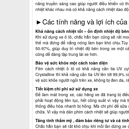
năng truyền sáng cao giúp người điều khiển có th
nhiệt khác nhau mà có khả năng cách nhiệt dao đ
►Các tính năng và lợi ích của 
Khả năng cách nhiệt tốt – ổn định nhiệt độ bên
Khi sử dụng xe ô tô, chắc hẳn bạn cũng sẽ rất mo
thế mà đừng để nắng nóng làm bạn khó chịu.Tùy 
50-97%, giúp duy trì nhiệt độ bên trong xe một cá
cũng dễ dàng tập trung lái xe hơn.
Bảo vệ sức khỏe một cách toàn diện
Film cách nhiệt ô tô có khả năng cản tia UV c
Crystalline thì khả năng cản tia UV lên tới 99,9% c
vệ sức khỏe người ngồi trên xe, không bị đen da, rá
Tiết kiệm chi phí sử sử dụng xe
Để làm mát trong xe, các hãng xe đã trang bị điều
phải hoạt động liên tục, hết công suất vì vậy mà
thống điều hòa nhanh bị hỏng. Mà chi phí để sửa c
chữa. Vì vậy mà dán phim cách nhiệt sẽ giúp người 
Tăng tính thẩm mỹ , đảm bảo riêng tư và cá tín
Chắc hẳn bạn sẽ rất khó chịu khi mỗi lần dừng xe 