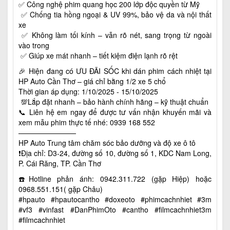
✅ Công nghệ phim quang học 200 lớp độc quyền từ Mỹ
✅ Chống tia hồng ngoại & UV 99%, bảo vệ da và nội thất
xe
✅ Không làm tối kính – vẫn rõ nét, sang trọng từ ngoài
vào trong
✅ Giúp xe mát nhanh – tiết kiệm điện lạnh rõ rệt
🎉 Hiện đang có ƯU ĐÃI SỐC khi dán phim cách nhiệt tại
HP Auto Cần Thơ – giá chỉ bằng 1/2 xe 5 chổ
Thời gian áp dụng: 1/10/2025 - 15/10/2025
💯Lắp đặt nhanh – bảo hành chính hãng – kỹ thuật chuẩn
📞 Liên hệ em ngay để được tư vấn nhận khuyến mãi và
xem mẫu phim thực tế nhé: 0939 168 552
————————
HP Auto Trung tâm chăm sóc bảo dưỡng và độ xe ô tô
❗️Địa chỉ: D3-24, đường số 10, đường số 1, KDC Nam Long,
P. Cái Răng, TP. Cần Thơ
☎️Hotline phản ánh: 0942.311.722 (gặp Hiệp) hoặc
0968.551.151( gặp Châu)
#hpauto #hpautocantho #doxeoto #phimcachnhiet #3m
#vf3 #vinfast #DanPhimOto #cantho #filmcachnhiet3m
#filmcachnhiet