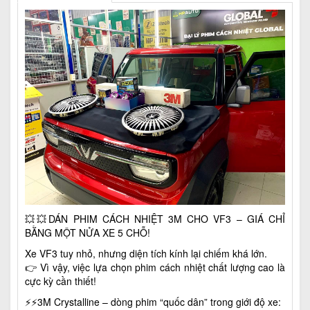
💥💥DÁN PHIM CÁCH NHIỆT 3M CHO VF3 – GIÁ CHỈ
BẰNG MỘT NỬA XE 5 CHỖ!
Xe VF3 tuy nhỏ, nhưng diện tích kính lại chiếm khá lớn.
👉 Vì vậy, việc lựa chọn phim cách nhiệt chất lượng cao là
cực kỳ cần thiết!
⚡️⚡️3M Crystalline – dòng phim “quốc dân” trong giới độ xe: