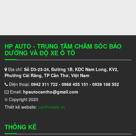
HP AUTO - TRUNG TÂM CHĂM SÓC BẢO
DƯỠNG VÀ ĐỘ XE Ô TÔ
Địa chỉ:
Số D3-23-24, Đường 1B, KDC Nam Long, KV2,
Phường Cái Răng, TP Cần Thơ, Việt Nam
Điện thoại:
0942 311 722 - 0968 455 151 - 0939 168 552
Email:
hpautocantho@gmail.com
© Copyright 2020
Thiết kế website:
canthoweb.vn
THỐNG KÊ