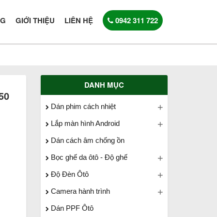
NG
GIỚI THIỆU
LIÊN HỆ
0942 311 722
DANH MỤC
50
Dán phim cách nhiệt
Lắp màn hình Android
Dán cách âm chống ồn
Bọc ghế da ôtô - Độ ghế
Độ Đèn Ôtô
Camera hành trình
Dán PPF Ôtô