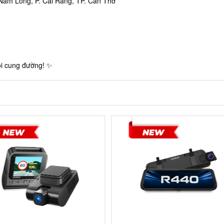
 Nam Long, P. Cái Răng, TP. Cần Thơ
ọi cung đường! ✨