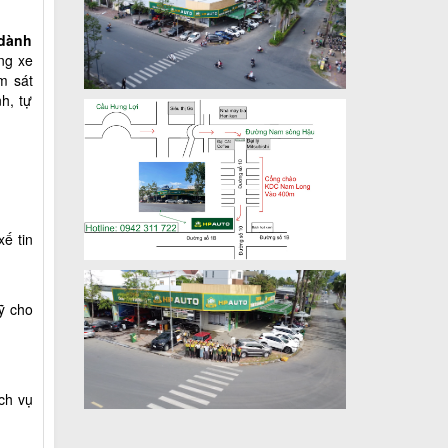
 dành
ng xe
m sát
h, tự
ế tin
ỹ cho
ch vụ