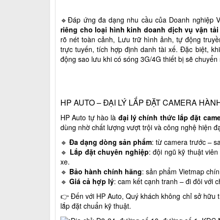
🔹Đáp ứng đa dạng nhu cầu của Doanh nghiệp V
riêng cho loại hình kinh doanh dịch vụ vận tải
rõ nét toàn cảnh, Lưu trữ hình ảnh, tự động truy
trực tuyến, tích hợp định danh tài xế. Đặc biệt, 
động sao lưu khi có sóng 3G/4G thiết bị sẽ chuyển s
HP AUTO – ĐẠI LÝ LẮP ĐẶT CAMERA HÀN
HP Auto tự hào là
đại lý chính thức lắp đặt cam
dùng nhờ chất lượng vượt trội và công nghệ hiện đạ
🔹
Đa dạng dòng sản phẩm
: từ camera trước – s
🔹
Lắp đặt chuyên nghiệp
: đội ngũ kỹ thuật vi
xe.
🔹
Bảo hành chính hãng
: sản phẩm Vietmap chín
🔹
Giá cả hợp lý
: cam kết cạnh tranh – đi đôi với c
👉 Đến với HP Auto, Quý khách không chỉ sở hữu t
lắp đặt chuẩn kỹ thuật.