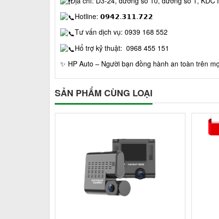
Địa chỉ: D3-24, đường số 10, đường số 1, KDC
Hotline: 𝟬𝟵𝟰𝟮.𝟯𝟭𝟭.𝟳𝟮𝟮
Tư vấn dịch vụ: 0939 168 552
Hổ trợ kỷ thuật: 0968 455 151
✨ HP Auto – Người bạn đồng hành an toàn trên m
SẢN PHẨM CÙNG LOẠI