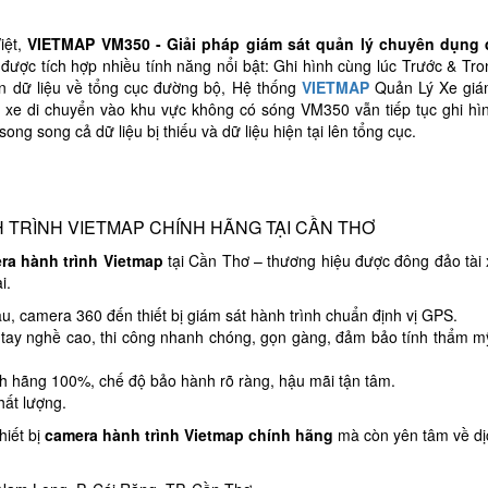
iệt,
VIETMAP VM350 - Giải pháp giám sát quản lý chuyên dụng
được tích hợp nhiều tính năng nổi bật: Ghi hình cùng lúc Trước & Tro
ền dữ liệu về tổng cục đường bộ, Hệ thống
VIETMAP
Quản Lý Xe giá
khi xe di chuyển vào khu vực không có sóng VM350 vẫn tiếp tục ghi hìn
ong song cả dữ liệu bị thiếu và dữ liệu hiện tại lên tổng cục.
H TRÌNH VIETMAP CHÍNH HÃNG TẠI CẦN THƠ
era hành trình Vietmap
tại Cần Thơ – thương hiệu được đông đảo tài x
i.
au, camera 360 đến thiết bị giám sát hành trình chuẩn định vị GPS.
ên tay nghề cao, thi công nhanh chóng, gọn gàng, đảm bảo tính thẩm m
h hãng 100%, chế độ bảo hành rõ ràng, hậu mãi tận tâm.
hất lượng.
hiết bị
camera hành trình Vietmap chính hãng
mà còn yên tâm về dị